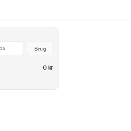
Brug
ode
0 kr