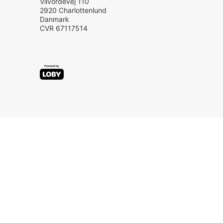
Vilvordevej 110
2920
Charlottenlund
Danmark
CVR
67117514