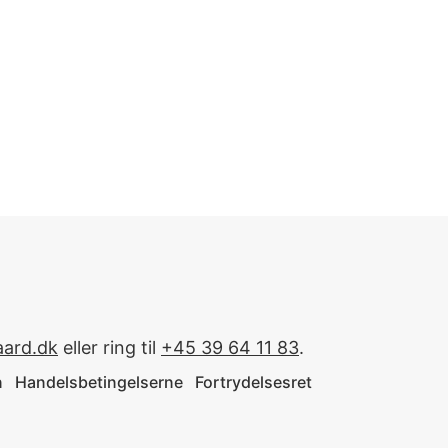
ard.dk
eller ring til
+45 39 64 11 83
.
n
Handelsbetingelserne
Fortrydelsesret