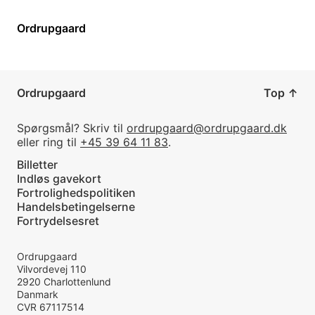
Ordrupgaard
Ordrupgaard
Top
↑
Spørgsmål? Skriv til
ordrupgaard@ordrupgaard.dk
eller ring til
+45 39 64 11 83
.
Billetter
Indløs gavekort
Fortrolighedspolitiken
Handelsbetingelserne
Fortrydelsesret
Ordrupgaard
Vilvordevej 110
2920
Charlottenlund
Danmark
CVR
67117514