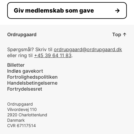
Giv medlemskab som gave
→
Ordrupgaard
Top
↑
Spørgsmål? Skriv til
ordrupgaard@ordrupgaard.dk
eller ring til
+45 39 64 11 83
.
Billetter
Indløs gavekort
Fortrolighedspolitiken
Handelsbetingelserne
Fortrydelsesret
Ordrupgaard
Vilvordevej 110
2920
Charlottenlund
Danmark
CVR
67117514